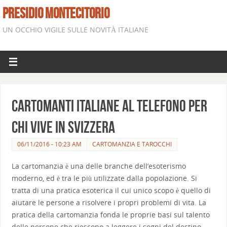
PRESIDIO MONTECITORIO
UN OCCHIO VIGILE SULLE NOVITÀ ITALIANE
Cartomanti italiane al telefono per
chi vive in Svizzera
06/11/2016 - 10:23 AM
CARTOMANZIA E TAROCCHI
La cartomanzia è una delle branche dell’esoterismo
moderno, ed è tra le più utilizzate dalla popolazione. Si
tratta di una pratica esoterica il cui unico scopo è quello di
aiutare le persone a risolvere i propri problemi di vita. La
pratica della cartomanzia fonda le proprie basi sul talento
delle persone che riescono a leggere i segni del destino