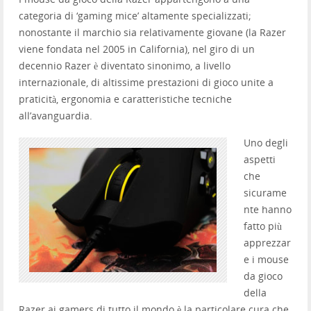
categoria di ‘gaming mice’ altamente specializzati;
nonostante il marchio sia relativamente giovane (la Razer
viene fondata nel 2005 in California), nel giro di un
decennio Razer è diventato sinonimo, a livello
internazionale, di altissime prestazioni di gioco unite a
praticità, ergonomia e caratteristiche tecniche
all’avanguardia.
Uno degli
aspetti
che
sicurame
nte hanno
fatto più
apprezzar
e i mouse
da gioco
della
Razer ai gamers di tutto il mondo è la particolare cura che