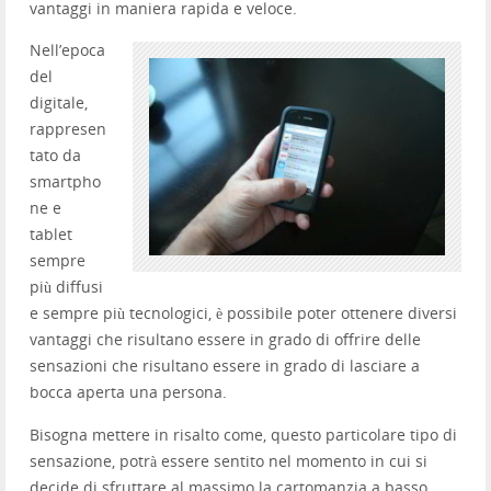
vantaggi in maniera rapida e veloce.
Nell’epoca
del
digitale,
rappresen
tato da
smartpho
ne e
tablet
sempre
più diffusi
e sempre più tecnologici, è possibile poter ottenere diversi
vantaggi che risultano essere in grado di offrire delle
sensazioni che risultano essere in grado di lasciare a
bocca aperta una persona.
Bisogna mettere in risalto come, questo particolare tipo di
sensazione, potrà essere sentito nel momento in cui si
decide di sfruttare al massimo la cartomanzia a basso