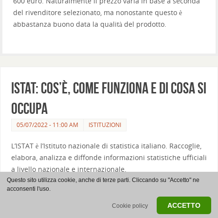
600 euro. Naturalmente il prezzo varia in base a seconda
del rivenditore selezionato, ma nonostante questo è
abbastanza buono data la qualità del prodotto.
ISTAT: cos’è, come funziona e di cosa si
occupa
05/07/2022 - 11:00 AM
ISTITUZIONI
L’ISTAT è l’Istituto nazionale di statistica italiano. Raccoglie,
elabora, analizza e diffonde informazioni statistiche ufficiali
a livello nazionale e internazionale.
Questo sito utilizza cookie, anche di terze parti. Cliccando su "Accetto" ne
L’ISTAT svolge inoltre un ruolo fondamentale nella
acconsenti l'uso.
progettazione e nell’implementazione del sistema statistico
ACCETTO
Cookie policy
nazionale, nonché nel coordinamento statistico con altre