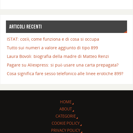
ARTICOLI RECENTI
ISTAT: cos’è, come funziona e di cosa si occupa
Tutto sui numeri a valore aggiunto di tipo 899
Laura Bovoli: biografia della madre di Matteo Renzi
Pagare su Aliexpress: si può usare una carta prepagata?
Cosa significa fare sesso telefonico alle linee erotiche 899?
HOME
ABOUT
CATEGORIE
COOKIE POLICY
PRIVACY POLICY