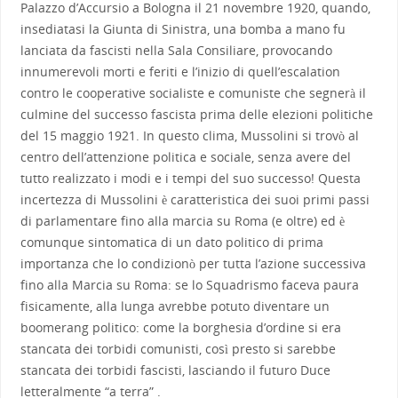
Palazzo d’Accursio a Bologna il 21 novembre 1920, quando,
insediatasi la Giunta di Sinistra, una bomba a mano fu
lanciata da fascisti nella Sala Consiliare, provocando
innumerevoli morti e feriti e l’inizio di quell’escalation
contro le cooperative socialiste e comuniste che segnerà il
culmine del successo fascista prima delle elezioni politiche
del 15 maggio 1921. In questo clima, Mussolini si trovò al
centro dell’attenzione politica e sociale, senza avere del
tutto realizzato i modi e i tempi del suo successo! Questa
incertezza di Mussolini è caratteristica dei suoi primi passi
di parlamentare fino alla marcia su Roma (e oltre) ed è
comunque sintomatica di un dato politico di prima
importanza che lo condizionò per tutta l’azione successiva
fino alla Marcia su Roma: se lo Squadrismo faceva paura
fisicamente, alla lunga avrebbe potuto diventare un
boomerang politico: come la borghesia d’ordine si era
stancata dei torbidi comunisti, così presto si sarebbe
stancata dei torbidi fascisti, lasciando il futuro Duce
letteralmente “a terra” .