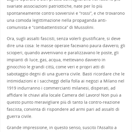
svariate associazioni patriottiche, nate per lo più
spontaneamente contro sovversivi e “rossi”, e che trovarono
una comoda legittimazione nella propaganda anti-
comunista e “combattentistica” di Mussolini.
Ora, sugli assalti fascisti, senza volerli giustificare, si deve
dire una cosa: le masse operaie facevano paura davvero; gli
scioperi, quando avvenivano e paralizzavano le poste, gli
impianti di luce, gas, acqua, mettevano davvero in
ginocchio le grandi città, come veri e propri atti di
sabotaggio degni di una guerra civile. Basti ricordare che le
intimidazioni e i saccheggi della folla ai negozi a Milano nel
1919 indurranno i commercianti milanesi, disperati, ad
affidare le chiavi alla locale Camera del Lavoro! Non può a
questo punto meravigliare più di tanto la contro-reazione
fascista, convinta di rispondere ad armi pari ad assalti di
guerra civile.
Grande impressione, in questo senso, suscitò l’Assalto a