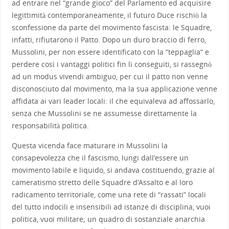
ad entrare nel “grande gioco” del Parlamento ed acquisire
legittimità contemporaneamente, il futuro Duce rischiò la
sconfessione da parte del movimento fascista: le Squadre,
infatti, rifiutarono il Patto. Dopo un duro braccio di ferro,
Mussolini, per non essere identificato con la “teppaglia” e
perdere così i vantaggi politici fin lì conseguiti, si rassegnò
ad un modus vivendi ambiguo, per cui il patto non venne
disconosciuto dal movimento, ma la sua applicazione venne
affidata ai vari leader locali: il che equivaleva ad affossarlo,
senza che Mussolini se ne assumesse direttamente la
responsabilità politica.
Questa vicenda face maturare in Mussolini la
consapevolezza che il fascismo, lungi dall’essere un
movimento labile e liquido, si andava costituendo, grazie al
cameratismo stretto delle Squadre d’Assalto e al loro
radicamento territoriale, come una rete di “rassati” locali
del tutto indocili e insensibili ad istanze di disciplina, vuoi
politica, vuoi militare; un quadro di sostanziale anarchia