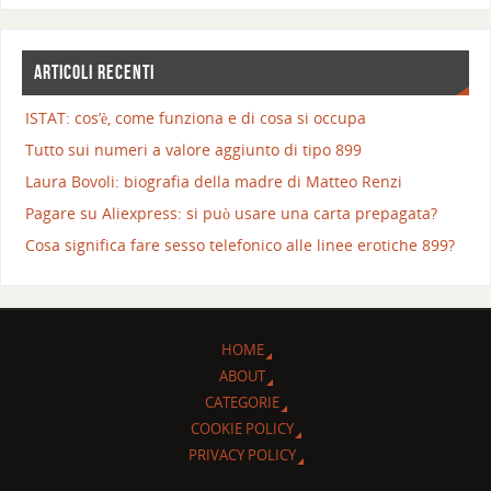
ARTICOLI RECENTI
ISTAT: cos’è, come funziona e di cosa si occupa
Tutto sui numeri a valore aggiunto di tipo 899
Laura Bovoli: biografia della madre di Matteo Renzi
Pagare su Aliexpress: si può usare una carta prepagata?
Cosa significa fare sesso telefonico alle linee erotiche 899?
HOME
ABOUT
CATEGORIE
COOKIE POLICY
PRIVACY POLICY