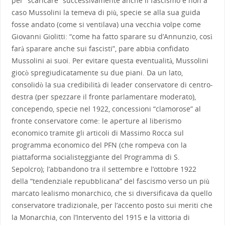
per “scaricare” successivamente anche il fascismo e non a
caso Mussolini la temeva di più, specie se alla sua guida
fosse andato (come si ventilava) una vecchia volpe come
Giovanni Giolitti: “come ha fatto sparare su d’Annunzio, così
farà sparare anche sui fascisti”, pare abbia confidato
Mussolini ai suoi. Per evitare questa eventualità, Mussolini
giocò spregiudicatamente su due piani. Da un lato,
consolidò la sua credibilità di leader conservatore di centro-
destra (per spezzare il fronte parlamentare moderato),
concependo, specie nel 1922, concessioni “clamorose” al
fronte conservatore come: le aperture al liberismo
economico tramite gli articoli di Massimo Rocca sul
programma economico del PFN (che rompeva con la
piattaforma socialisteggiante del Programma di S.
Sepolcro); l’abbandono tra il settembre e l’ottobre 1922
della “tendenziale repubblicana” del fascismo verso un più
marcato lealismo monarchico, che si diversificava da quello
conservatore tradizionale, per l’accento posto sui meriti che
la Monarchia, con l’Intervento del 1915 e la vittoria di