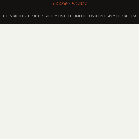
Cookie
-
Privacy
COPYRIGHT 2017 © PRESIDIOMONTECITORIO.IT - UNITI POSSIAMO FARCELA!