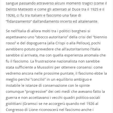
sangue passando attraverso alcuni momenti tragici (come il
Delitto Matteotti e come gli attentati al Duce tra il 1925 e il
1926), ci fu tra Italiani e fascismo una fase di
“fidanzamento” dall’andamento incerto ed altalenante.
Se nell’Italia di allora molti tra i politici borghesi si
aspettavano uno “sbocco autoritario” della crisi del “biennio
rosso” e del dopoguerra (alla Crispi o alla Pelloux), pochi
avrebbero potuto prevedere che all’autoritarismo l’Italia
sarebbe sì arrivata, ma con quella esperienza anomala che
fu il fascismo. La frustrazione nazionalista non sarebbe
stata sufficiente a Mussolini per ottenere consensi: come
vedremo ancora nelle prossime puntate, il fascismo ebbe la
meglio perché “conciliò” in un equilibrio ambiguo e
instabile le istanze di conservazione con le spinte
comunque “progressive” dei ceti medi che avevano fatto la
guerra e non accettavano i vecchi quadri politico-sociali
giolittiani (Gramsci se ne accorgerà quando nel 1926 al
Congresso di Lione riconoscerà nel fascismo anche i