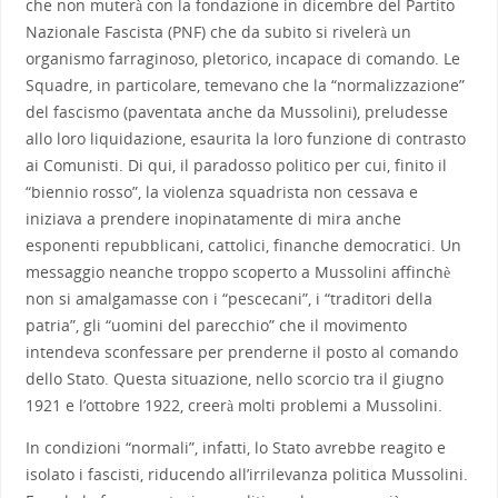
che non muterà con la fondazione in dicembre del Partito
Nazionale Fascista (PNF) che da subito si rivelerà un
organismo farraginoso, pletorico, incapace di comando. Le
Squadre, in particolare, temevano che la “normalizzazione”
del fascismo (paventata anche da Mussolini), preludesse
allo loro liquidazione, esaurita la loro funzione di contrasto
ai Comunisti. Di qui, il paradosso politico per cui, finito il
“biennio rosso”, la violenza squadrista non cessava e
iniziava a prendere inopinatamente di mira anche
esponenti repubblicani, cattolici, finanche democratici. Un
messaggio neanche troppo scoperto a Mussolini affinchè
non si amalgamasse con i “pescecani”, i “traditori della
patria”, gli “uomini del parecchio” che il movimento
intendeva sconfessare per prenderne il posto al comando
dello Stato. Questa situazione, nello scorcio tra il giugno
1921 e l’ottobre 1922, creerà molti problemi a Mussolini.
In condizioni “normali”, infatti, lo Stato avrebbe reagito e
isolato i fascisti, riducendo all’irrilevanza politica Mussolini.