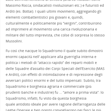
Massimo Rocca, sindacalisti rivoluzionari etc.) e futuristi ed
Arditi (es. Bottai). I quali ultimi movimenti, aggregando gli
elementi combattentistici più giovani e, quindi,
culturalmente e politicamente più “vergini”, contribuirono
ad imprimere al movimento una carica rivoluzionaria e
militare del tutto imprevista, che colse di sorpresa lo stesso
Mussolini.
Fu così che nacque lo Squadrismo il quale subito dimostrò
enormi capacità nell’ applicare alla guerriglia interna e
politica i metodi di “attacco rapido” dei reparti mobili e
delle Squadre d’assalto dei Corpi Speciali dell’Esercito (MAS
e Arditi), con effetti di intimidazione e di repressione degli
avversari politici enormi e del tutto impensati. Subito, tra
Squadrismo e borghesia agraria e commerciale (più
prudenti banche e industrie) fu … “amore a prima vista”: lo
Squadrismo, infatti, fu visto da questa borghesia
quale antidoto ideale per avere ragione dell’arroganza delle
Leghe Operaie e ben presto convogliarono nei fasci le più