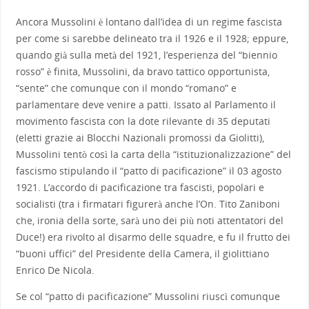
Ancora Mussolini è lontano dall’idea di un regime fascista
per come si sarebbe delineato tra il 1926 e il 1928; eppure,
quando già sulla metà del 1921, l’esperienza del “biennio
rosso” è finita, Mussolini, da bravo tattico opportunista,
“sente” che comunque con il mondo “romano” e
parlamentare deve venire a patti. Issato al Parlamento il
movimento fascista con la dote rilevante di 35 deputati
(eletti grazie ai Blocchi Nazionali promossi da Giolitti),
Mussolini tentò così la carta della “istituzionalizzazione” del
fascismo stipulando il “patto di pacificazione” il 03 agosto
1921. L’accordo di pacificazione tra fascisti, popolari e
socialisti (tra i firmatari figurerà anche l’On. Tito Zaniboni
che, ironia della sorte, sarà uno dei più noti attentatori del
Duce!) era rivolto al disarmo delle squadre, e fu il frutto dei
“buoni uffici” del Presidente della Camera, il giolittiano
Enrico De Nicola.
Se col “patto di pacificazione” Mussolini riuscì comunque