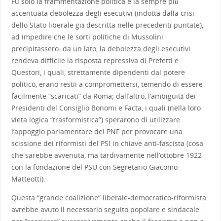
Fu solo la frammentazione politica e la sempre più
accentuata debolezza degli esecutivi (indotta dalla crisi
dello Stato liberale già descritta nelle precedenti puntate),
ad impedire che le sorti politiche di Mussolini
precipitassero: da un lato, la debolezza degli esecutivi
rendeva difficile la risposta repressiva di Prefetti e
Questori, i quali, strettamente dipendenti dal potere
politico, erano restii a compromettersi, temendo di essere
facilmente “scaricati” da Roma; dall’altro, l’ambiguità dei
Presidenti del Consiglio Bonomi e Facta, i quali (nella loro
vieta logica “trasformistica”) sperarono di utilizzare
l’appoggio parlamentare del PNF per provocare una
scissione dei riformisti del PSI in chiave anti-fascista (cosa
che sarebbe avvenuta, ma tardivamente nell’ottobre 1922
con la fondazione del PSU con Segretario Giacomo
Matteotti).
Questa “grande coalizione” liberale-democratico-riformista
avrebbe avuto il necessario seguito popolare e sindacale