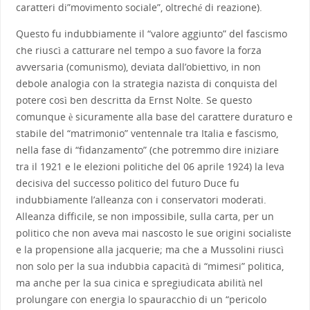
caratteri di”movimento sociale”, oltreché di reazione).
Questo fu indubbiamente il “valore aggiunto” del fascismo
che riuscì a catturare nel tempo a suo favore la forza
avversaria (comunismo), deviata dall’obiettivo, in non
debole analogia con la strategia nazista di conquista del
potere così ben descritta da Ernst Nolte. Se questo
comunque è sicuramente alla base del carattere duraturo e
stabile del “matrimonio” ventennale tra Italia e fascismo,
nella fase di “fidanzamento” (che potremmo dire iniziare
tra il 1921 e le elezioni politiche del 06 aprile 1924) la leva
decisiva del successo politico del futuro Duce fu
indubbiamente l’alleanza con i conservatori moderati.
Alleanza difficile, se non impossibile, sulla carta, per un
politico che non aveva mai nascosto le sue origini socialiste
e la propensione alla jacquerie; ma che a Mussolini riuscì
non solo per la sua indubbia capacità di “mimesi” politica,
ma anche per la sua cinica e spregiudicata abilità nel
prolungare con energia lo spauracchio di un “pericolo