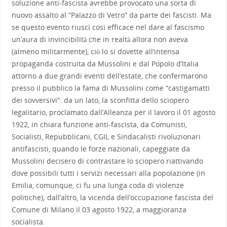
soluzione anti-fascista avrebbe provocato una sorta di
nuovo assalto al “Palazzo di Vetro” da parte dei fascisti. Ma
se questo evento riuscì così efficace nel dare al fascismo
un’aura di invincibilità che in realtà allora non aveva
(almeno militarmente), ciò lo si dovette all’intensa
propaganda costruita da Mussolini e dal Popolo d’Italia
attorno a due grandi eventi dell’estate, che confermarono
presso il pubblico la fama di Mussolini come “castigamatti
dei sovversivi”: da un lato, la sconfitta dello sciopero
legalitario, proclamato dall’Alleanza per il lavoro il 01 agosto
1922, in chiara funzione anti-fascista, da Comunisti,
Socialisti, Repubblicani, CGIL e Sindacalisti rivoluzionari
antifascisti, quando le forze nazionali, capeggiate da
Mussolini decisero di contrastare lo sciopero riattivando
dove possibili tutti i servizi necessari alla popolazione (in
Emilia, comunque, ci fu una lunga coda di violenze
politiche); dall’altro, la vicenda dell’occupazione fascista del
Comune di Milano il 03 agosto 1922, a maggioranza
socialista.