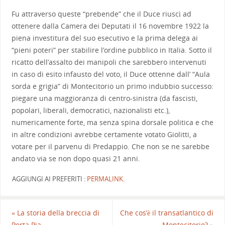
Fu attraverso queste “prebende” che il Duce riuscì ad
ottenere dalla Camera dei Deputati il 16 novembre 1922 la
piena investitura del suo esecutivo e la prima delega ai
“pieni poteri” per stabilire l’ordine pubblico in Italia. Sotto il
ricatto dell’assalto dei manipoli che sarebbero intervenuti
in caso di esito infausto del voto, il Duce ottenne dall’ “Aula
sorda e grigia” di Montecitorio un primo indubbio successo:
piegare una maggioranza di centro-sinistra (da fascisti,
popolari, liberali, democratici, nazionalisti etc.),
numericamente forte, ma senza spina dorsale politica e che
in altre condizioni avrebbe certamente votato Giolitti, a
votare per il parvenu di Predappio. Che non se ne sarebbe
andato via se non dopo quasi 21 anni.
AGGIUNGI AI PREFERITI :
PERMALINK
.
«
La storia della breccia di
Che cos’è il transatlantico di
Porta Pia
Montecitorio?
»