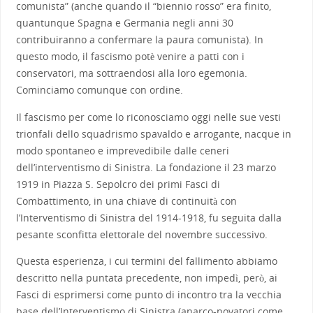
comunista” (anche quando il “biennio rosso” era finito,
quantunque Spagna e Germania negli anni 30
contribuiranno a confermare la paura comunista). In
questo modo, il fascismo potè venire a patti con i
conservatori, ma sottraendosi alla loro egemonia.
Cominciamo comunque con ordine.
Il fascismo per come lo riconosciamo oggi nelle sue vesti
trionfali dello squadrismo spavaldo e arrogante, nacque in
modo spontaneo e imprevedibile dalle ceneri
dell’interventismo di Sinistra. La fondazione il 23 marzo
1919 in Piazza S. Sepolcro dei primi Fasci di
Combattimento, in una chiave di continuità con
l’Interventismo di Sinistra del 1914-1918, fu seguita dalla
pesante sconfitta elettorale del novembre successivo.
Questa esperienza, i cui termini del fallimento abbiamo
descritto nella puntata precedente, non impedì, però, ai
Fasci di esprimersi come punto di incontro tra la vecchia
base dell’Interventismo di Sinistra (anarco-novatori come