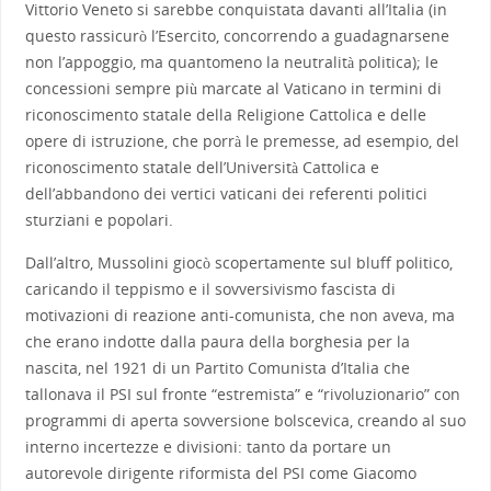
Vittorio Veneto si sarebbe conquistata davanti all’Italia (in
questo rassicurò l’Esercito, concorrendo a guadagnarsene
non l’appoggio, ma quantomeno la neutralità politica); le
concessioni sempre più marcate al Vaticano in termini di
riconoscimento statale della Religione Cattolica e delle
opere di istruzione, che porrà le premesse, ad esempio, del
riconoscimento statale dell’Università Cattolica e
dell’abbandono dei vertici vaticani dei referenti politici
sturziani e popolari.
Dall’altro, Mussolini giocò scopertamente sul bluff politico,
caricando il teppismo e il sovversivismo fascista di
motivazioni di reazione anti-comunista, che non aveva, ma
che erano indotte dalla paura della borghesia per la
nascita, nel 1921 di un Partito Comunista d’Italia che
tallonava il PSI sul fronte “estremista” e “rivoluzionario” con
programmi di aperta sovversione bolscevica, creando al suo
interno incertezze e divisioni: tanto da portare un
autorevole dirigente riformista del PSI come Giacomo