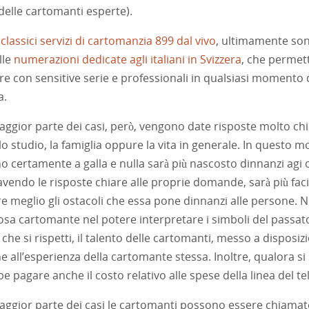
 delle cartomanti esperte).
i
classici servizi di cartomanzia 899 dal vivo
, ultimamente so
lle
numerazioni dedicate agli italiani in Svizzera
, che perme
are con sensitive serie e professionali in qualsiasi momento 
a.
aggior parte dei casi, però, vengono date risposte molto chiar
lo studio, la famiglia oppure la vita in generale. In questo mo
o certamente a galla e nulla sarà più nascosto dinnanzi agi 
vendo le risposte chiare alle proprie domande, sarà più facile
e meglio gli ostacoli che essa pone dinnanzi alle persone. No
osa cartomante nel potere interpretare i simboli del passat
 che si rispetti, il talento delle cartomanti, messo a disposiz
e all’esperienza della cartomante stessa. Inoltre, qualora si 
e pagare anche il costo relativo alle spese della linea del te
aggior parte dei casi le cartomanti possono essere chiamate 