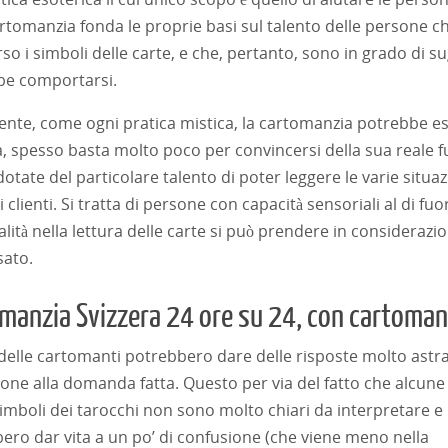
artomanzia fonda le proprie basi sul talento delle persone ch
rso i simboli delle carte, e che, pertanto, sono in grado di s
be comportarsi.
nte, come ogni pratica mistica, la cartomanzia potrebbe esse
a, spesso basta molto poco per convincersi della sua reale fu
otate del particolare talento di poter leggere le varie situa
i clienti. Si tratta di persone con capacità sensoriali al di fu
alità nella lettura delle carte si può prendere in consideraz
sato.
manzia Svizzera 24 ore su 24, con cartomant
delle cartomanti potrebbero dare delle risposte molto astra
zione alla domanda fatta. Questo per via del fatto che alcune
 simboli dei tarocchi non sono molto chiari da interpretare e
ero dar vita a un po’ di confusione (che viene meno nella