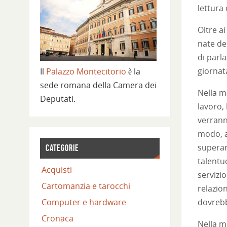
lettura
Oltre a
nate de
di parl
giornat
Il
Palazzo Montecitorio
è la
sede romana della Camera dei
Nella m
Deputati.
lavoro, 
verrann
modo, a
superar
CATEGORIE
talentu
Acquisti
servizio
Cartomanzia e tarocchi
relazion
dovrebb
Computer e hardware
Cronaca
Nella m