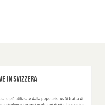
ve in Svizzera
le più utilizzate dalla popolazione. Si tratta di
e a risolvere i propri problemi di vita. La pratica