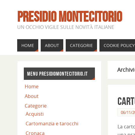
PRESIDIO MONTECITORIO
UN OCCHIO VIGILE SULLE NOVITÀ ITALIANE
HOME
ABOUT
CATEGORIE
COOKIE POLICY
Archivi
MENU PRESIDIOMONTECITORIO.IT
Home
About
Cart
Categorie
06/11/2
Acquisti
Cartomanzia e tarocchi
La cart
Cronaca
una prat