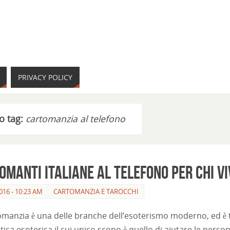
PRIVACY POLICY
o tag:
cartomanzia al telefono
omanti italiane al telefono per chi vi
016 - 10:23 AM
CARTOMANZIA E TAROCCHI
omanzia è una delle branche dell’esoterismo moderno, ed è tra 
ica esoterica il cui unico scopo è quello di aiutare le person