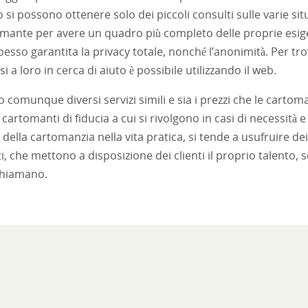
o si possono ottenere solo dei piccoli consulti sulle varie si
omante per avere un quadro più completo delle proprie esigenz
pesso garantita la privacy totale, nonché l’anonimità. Per tr
si a loro in cerca di aiuto è possibile utilizzando il web.
 comunque diversi servizi simili e sia i prezzi che le cartom
 cartomanti di fiducia a cui si rivolgono in casi di necessit
i della cartomanzia nella vita pratica, si tende a usufruire de
i, che mettono a disposizione dei clienti il proprio talento
chiamano.