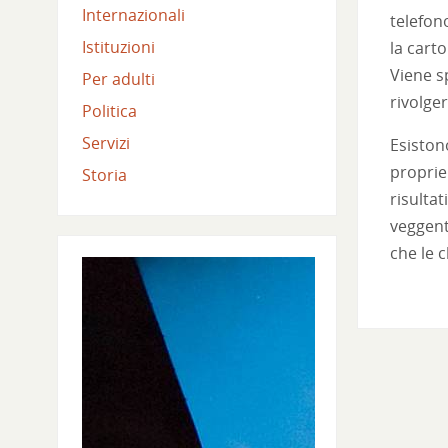
Internazionali
telefon
Istituzioni
la cart
Viene s
Per adulti
rivolger
Politica
Servizi
Esistono
proprie
Storia
risultat
veggent
che le 