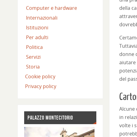
della c
Computer e hardware
attrave
Internazionali
dovreb
Istituzioni
Per adulti
Certame
Tuttavi
Politica
donne d
Servizi
aiutare 
Storia
potenzi
Cookie policy
del pas
Privacy policy
Carto
Alcune 
in rela
PALAZZO MONTECITORIO
volte i
potrebb