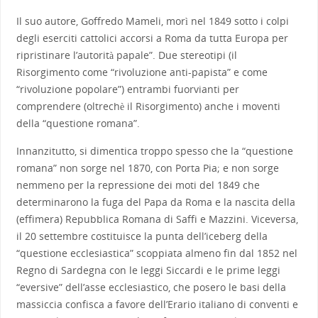
Il suo autore, Goffredo Mameli, morì nel 1849 sotto i colpi
degli eserciti cattolici accorsi a Roma da tutta Europa per
ripristinare l’autorità papale”. Due stereotipi (il
Risorgimento come “rivoluzione anti-papista” e come
“rivoluzione popolare”) entrambi fuorvianti per
comprendere (oltrechè il Risorgimento) anche i moventi
della “questione romana”.
Innanzitutto, si dimentica troppo spesso che la “questione
romana” non sorge nel 1870, con Porta Pia; e non sorge
nemmeno per la repressione dei moti del 1849 che
determinarono la fuga del Papa da Roma e la nascita della
(effimera) Repubblica Romana di Saffi e Mazzini. Viceversa,
il 20 settembre costituisce la punta dell’iceberg della
“questione ecclesiastica” scoppiata almeno fin dal 1852 nel
Regno di Sardegna con le leggi Siccardi e le prime leggi
“eversive” dell’asse ecclesiastico, che posero le basi della
massiccia confisca a favore dell’Erario italiano di conventi e