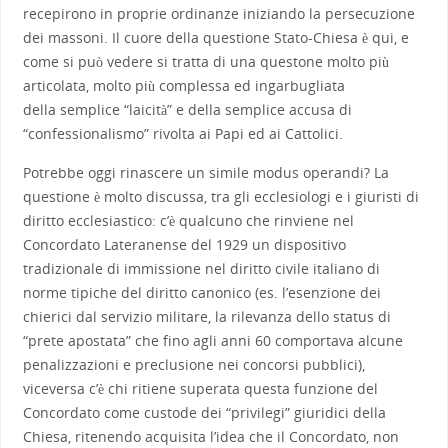
recepirono in proprie ordinanze iniziando la persecuzione
dei massoni. Il cuore della questione Stato-Chiesa è qui, e
come si può vedere si tratta di una questone molto più
articolata, molto più complessa ed ingarbugliata
della semplice “laicità” e della semplice accusa di
“confessionalismo” rivolta ai Papi ed ai Cattolici.
Potrebbe oggi rinascere un simile modus operandi? La
questione è molto discussa, tra gli ecclesiologi e i giuristi di
diritto ecclesiastico: c’è qualcuno che rinviene nel
Concordato Lateranense del 1929 un dispositivo
tradizionale di immissione nel diritto civile italiano di
norme tipiche del diritto canonico (es. l’esenzione dei
chierici dal servizio militare, la rilevanza dello status di
“prete apostata” che fino agli anni 60 comportava alcune
penalizzazioni e preclusione nei concorsi pubblici),
viceversa c’è chi ritiene superata questa funzione del
Concordato come custode dei “privilegi” giuridici della
Chiesa, ritenendo acquisita l’idea che il Concordato, non