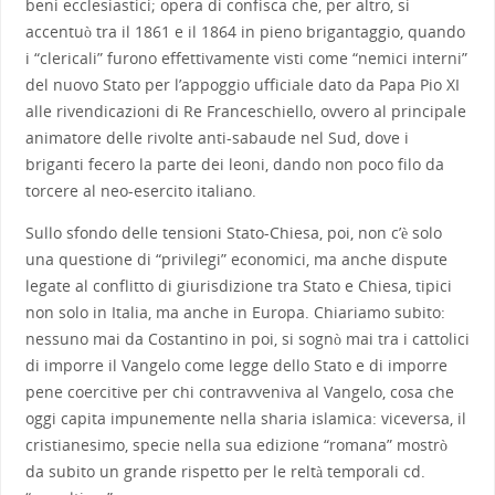
beni ecclesiastici; opera di confisca che, per altro, si
accentuò tra il 1861 e il 1864 in pieno brigantaggio, quando
i “clericali” furono effettivamente visti come “nemici interni”
del nuovo Stato per l’appoggio ufficiale dato da Papa Pio XI
alle rivendicazioni di Re Franceschiello, ovvero al principale
animatore delle rivolte anti-sabaude nel Sud, dove i
briganti fecero la parte dei leoni, dando non poco filo da
torcere al neo-esercito italiano.
Sullo sfondo delle tensioni Stato-Chiesa, poi, non c’è solo
una questione di “privilegi” economici, ma anche dispute
legate al conflitto di giurisdizione tra Stato e Chiesa, tipici
non solo in Italia, ma anche in Europa. Chiariamo subito:
nessuno mai da Costantino in poi, si sognò mai tra i cattolici
di imporre il Vangelo come legge dello Stato e di imporre
pene coercitive per chi contravveniva al Vangelo, cosa che
oggi capita impunemente nella sharia islamica: viceversa, il
cristianesimo, specie nella sua edizione “romana” mostrò
da subito un grande rispetto per le reltà temporali cd.