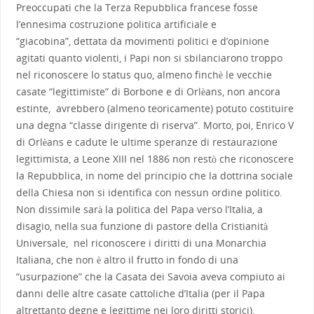
Preoccupati che la Terza Repubblica francese fosse
l’ennesima costruzione politica artificiale e
“giacobina”, dettata da movimenti politici e d’opinione
agitati quanto violenti, i Papi non si sbilanciarono troppo
nel riconoscere lo status quo, almeno finchè le vecchie
casate “legittimiste” di Borbone e di Orlèans, non ancora
estinte, avrebbero (almeno teoricamente) potuto costituire
una degna “classe dirigente di riserva”. Morto, poi, Enrico V
di Orlèans e cadute le ultime speranze di restaurazione
legittimista, a Leone XIII nel 1886 non restò che riconoscere
la Repubblica, in nome del principio che la dottrina sociale
della Chiesa non si identifica con nessun ordine politico.
Non dissimile sarà la politica del Papa verso l’Italia, a
disagio, nella sua funzione di pastore della Cristianità
Universale, nel riconoscere i diritti di una Monarchia
Italiana, che non è altro il frutto in fondo di una
“usurpazione” che la Casata dei Savoia aveva compiuto ai
danni delle altre casate cattoliche d’Italia (per il Papa
altrettanto degne e legittime nei loro diritti storici).