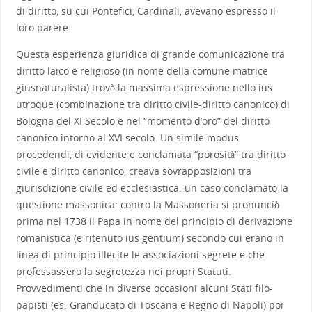
di diritto, su cui Pontefici, Cardinali, avevano espresso il
loro parere.
Questa esperienza giuridica di grande comunicazione tra
diritto laico e religioso (in nome della comune matrice
giusnaturalista) trovò la massima espressione nello ius
utroque (combinazione tra diritto civile-diritto canonico) di
Bologna del XI Secolo e nel “momento d’oro” del diritto
canonico intorno al XVI secolo. Un simile modus
procedendi, di evidente e conclamata “porosità” tra diritto
civile e diritto canonico, creava sovrapposizioni tra
giurisdizione civile ed ecclesiastica: un caso conclamato la
questione massonica: contro la Massoneria si pronunciò
prima nel 1738 il Papa in nome del principio di derivazione
romanistica (e ritenuto ius gentium) secondo cui erano in
linea di principio illecite le associazioni segrete e che
professassero la segretezza nei propri Statuti.
Provvedimenti che in diverse occasioni alcuni Stati filo-
papisti (es. Granducato di Toscana e Regno di Napoli) poi