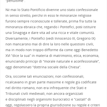
“penultime”.
Nè mai lo Stato Pontificio divenne uno stato confessionale
in senso stretto, perchè in esso le minoranze religiose
furono sempre riconosciute e tollerate, prima fra tutte la
minoranza ebraica che, regando i Pontefici, potè istituire
una Sinagoga e dare vita ad una ricca e vitale comunità.
Diversamente, i Pontefici (vedi Innocenzo III, Gregorio IX)
non mancarono mai di dire la loro nelle questioni civili,
ma in modo non troppo difforme da come oggi Benedetto
XVI “dice la sua” in materia di matrimonio, etica, economia,
enunciando principi di “morale naturale e aconfessionale”,
oggi denominati “dottrina sociale della Chiesa”.
Ora, siccome tali enunciazioni, non confessionali,
ricalcavano in gran parte massime e regole già codificate
nel diritto romano, non era infrequente che Stati e
Tribunali civili medievali, non ancora organizzati
e disciplinati negli organismi burocratici e “castali” di
oggi, regolassero la propria giurisdizione su regole e criteri