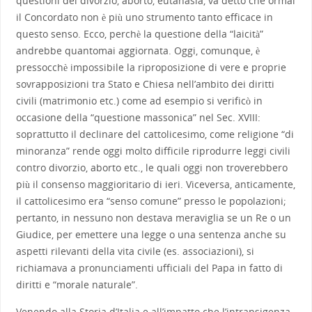
questioni del divorzio, aborto, eutanasia, va detto che ormai
il Concordato non è più uno strumento tanto efficace in
questo senso. Ecco, perchè la questione della “laicità”
andrebbe quantomai aggiornata. Oggi, comunque, è
pressocchè impossibile la riproposizione di vere e proprie
sovrapposizioni tra Stato e Chiesa nell’ambito dei diritti
civili (matrimonio etc.) come ad esempio si verificò in
occasione della “questione massonica” nel Sec. XVIII:
soprattutto il declinare del cattolicesimo, come religione “di
minoranza” rende oggi molto difficile riprodurre leggi civili
contro divorzio, aborto etc., le quali oggi non troverebbero
più il consenso maggioritario di ieri. Viceversa, anticamente,
il cattolicesimo era “senso comune” presso le popolazioni;
pertanto, in nessuno non destava meraviglia se un Re o un
Giudice, per emettere una legge o una sentenza anche su
aspetti rilevanti della vita civile (es. associazioni), si
richiamava a pronunciamenti ufficiali del Papa in fatto di
diritti e “morale naturale”.
Venendo alla Storia d’Italia e all’impatto che l’intransigenza