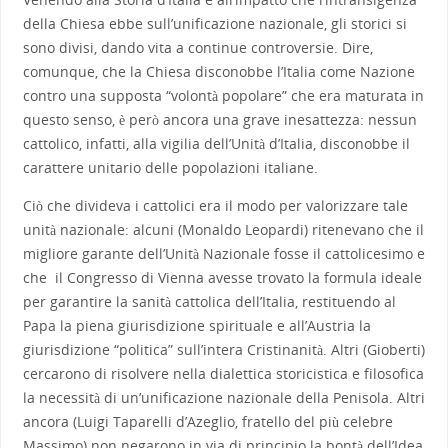
della Chiesa ebbe sull’unificazione nazionale, gli storici si
sono divisi, dando vita a continue controversie. Dire,
comunque, che la Chiesa disconobbe l’Italia come Nazione
contro una supposta “volontà popolare” che era maturata in
questo senso, è però ancora una grave inesattezza: nessun
cattolico, infatti, alla vigilia dell’Unità d’Italia, disconobbe il
carattere unitario delle popolazioni italiane.
Ciò che divideva i cattolici era il modo per valorizzare tale
unità nazionale: alcuni (Monaldo Leopardi) ritenevano che il
migliore garante dell’Unità Nazionale fosse il cattolicesimo e
che il Congresso di Vienna avesse trovato la formula ideale
per garantire la sanità cattolica dell’Italia, restituendo al
Papa la piena giurisdizione spirituale e all’Austria la
giurisdizione “politica” sull’intera Cristinanità. Altri (Gioberti)
cercarono di risolvere nella dialettica storicistica e filosofica
la necessità di un’unificazione nazionale della Penisola. Altri
ancora (Luigi Taparelli d’Azeglio, fratello del più celebre
Massimo) non negarono in via di principio la bontà dell’Idea