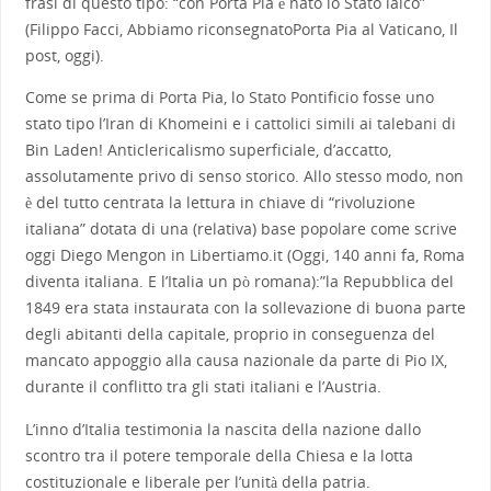
frasi di questo tipo: “con Porta Pia è nato lo Stato laico”
(Filippo Facci, Abbiamo riconsegnatoPorta Pia al Vaticano, Il
post, oggi).
Come se prima di Porta Pia, lo Stato Pontificio fosse uno
stato tipo l’Iran di Khomeini e i cattolici simili ai talebani di
Bin Laden! Anticlericalismo superficiale, d’accatto,
assolutamente privo di senso storico. Allo stesso modo, non
è del tutto centrata la lettura in chiave di “rivoluzione
italiana” dotata di una (relativa) base popolare come scrive
oggi Diego Mengon in Libertiamo.it (Oggi, 140 anni fa, Roma
diventa italiana. E l’Italia un pò romana):”la Repubblica del
1849 era stata instaurata con la sollevazione di buona parte
degli abitanti della capitale, proprio in conseguenza del
mancato appoggio alla causa nazionale da parte di Pio IX,
durante il conflitto tra gli stati italiani e l’Austria.
L’inno d’Italia testimonia la nascita della nazione dallo
scontro tra il potere temporale della Chiesa e la lotta
costituzionale e liberale per l’unità della patria.