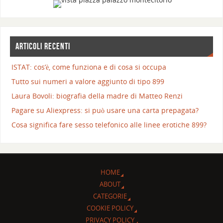
ARTICOLI RECENTI
ISTAT: cos’è, come funziona e di cosa si occupa
Tutto sui numeri a valore aggiunto di tipo 899
Laura Bovoli: biografia della madre di Matteo Renzi
Pagare su Aliexpress: si può usare una carta prepagata?
Cosa significa fare sesso telefonico alle linee erotiche 899?
HOME
ABOUT
CATEGORIE
COOKIE POLICY
PRIVACY POLICY